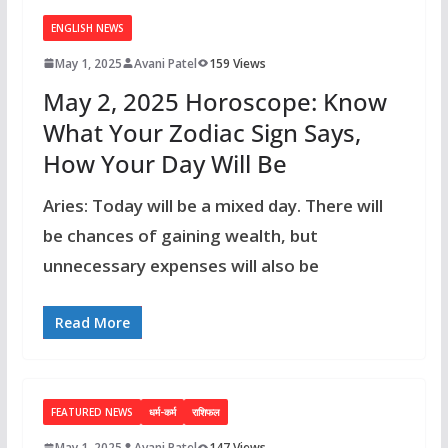
ENGLISH NEWS
May 1, 2025
Avani Patel
159 Views
May 2, 2025 Horoscope: Know
What Your Zodiac Sign Says,
How Your Day Will Be
Aries: Today will be a mixed day. There will
be chances of gaining wealth, but
unnecessary expenses will also be
Read More
FEATURED NEWS
धर्म-कर्म
राशिफल
May 1, 2025
Avani Patel
147 Views