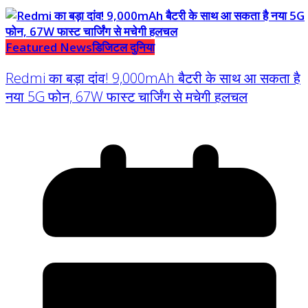
Featured News
डिजिटल दुनिया
Redmi का बड़ा दांव! 9,000mAh बैटरी के साथ आ सकता है
नया 5G फोन, 67W फास्ट चार्जिंग से मचेगी हलचल