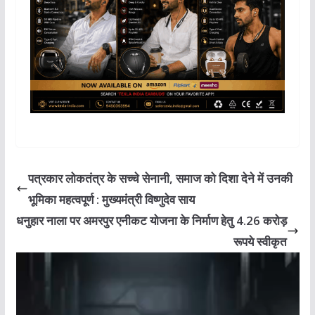
A
b
dI
ra
Li
p
o
n
m
n
p
o
k
k
पत्रकार लोकतंत्र के सच्चे सेनानी, समाज को दिशा देने में उनकी
भूमिका महत्वपूर्ण : मुख्यमंत्री विष्णुदेव साय
धनुहार नाला पर अमरपुर एनीकट योजना के निर्माण हेतु 4.26 करोड़
रूपये स्वीकृत