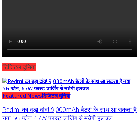
डिजिटल दुनिया
Featured News
डिजिटल दुनिया
Redmi का बड़ा दांव! 9,000mAh बैटरी के साथ आ सकता है
नया 5G फोन, 67W फास्ट चार्जिंग से मचेगी हलचल