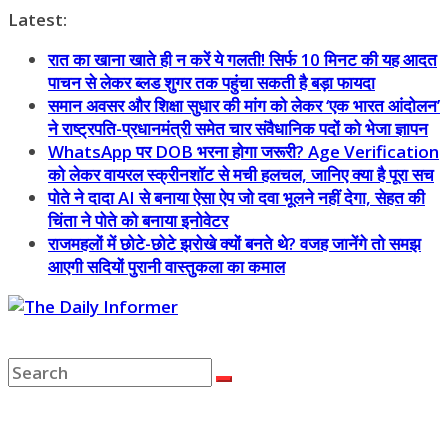
Skip
Latest:
to
रात का खाना खाते ही न करें ये गलती! सिर्फ 10 मिनट की यह आदत
content
पाचन से लेकर ब्लड शुगर तक पहुंचा सकती है बड़ा फायदा
समान अवसर और शिक्षा सुधार की मांग को लेकर ‘एक भारत आंदोलन’
ने राष्ट्रपति-प्रधानमंत्री समेत चार संवैधानिक पदों को भेजा ज्ञापन
WhatsApp पर DOB भरना होगा जरूरी? Age Verification
को लेकर वायरल स्क्रीनशॉट से मची हलचल, जानिए क्या है पूरा सच
पोते ने दादा AI से बनाया ऐसा ऐप जो दवा भूलने नहीं देगा, सेहत की
चिंता ने पोते को बनाया इनोवेटर
राजमहलों में छोटे-छोटे झरोखे क्यों बनते थे? वजह जानेंगे तो समझ
आएगी सदियों पुरानी वास्तुकला का कमाल