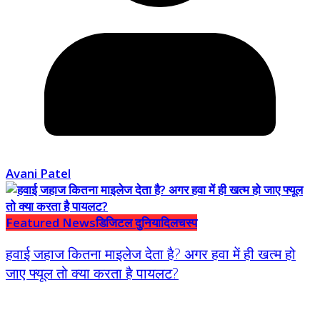
Avani Patel
Featured News
डिजिटल दुनिया
दिलचस्प
हवाई जहाज कितना माइलेज देता है? अगर हवा में ही खत्म हो
जाए फ्यूल तो क्या करता है पायलट?