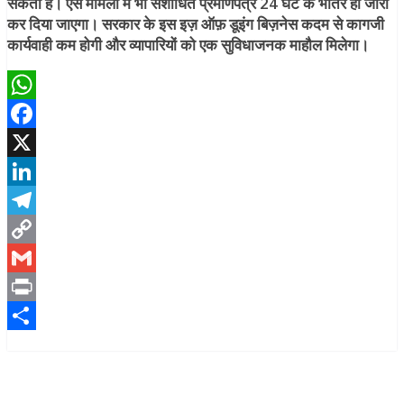
सकता है। ऐसे मामलों में भी संशोधित प्रमाणपत्र 24 घंटे के भीतर ही जारी
कर दिया जाएगा। सरकार के इस इज़ ऑफ़ डूइंग बिज़नेस कदम से कागजी
कार्यवाही कम होगी और व्यापारियों को एक सुविधाजनक माहौल मिलेगा।
WhatsApp
Facebook
X
LinkedIn
Telegram
Copy
Link
Gmail
Print
Share