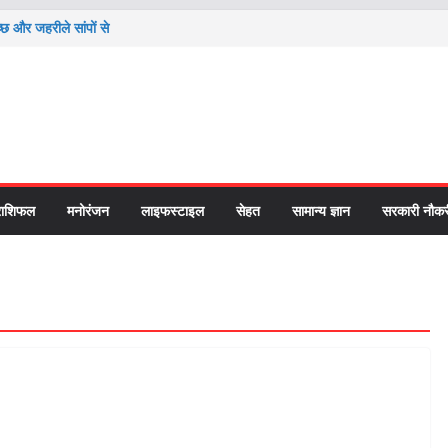
्छ और जहरीले सांपों से
दोलन’ ने राष्ट्रपति-
cation को लेकर
हत की चिंता ने पोते को
 तो समझ आएगी सदियों
राशिफल
मनोरंजन
लाइफस्टाइल
सेहत
सामान्य ज्ञान
सरकारी नौकर