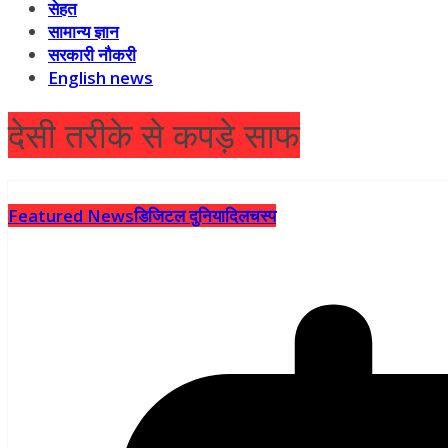
सेहत
सामान्य ज्ञान
सरकारी नौकरी
English news
देसी तरीके से कपड़े साफ
Featured News
डिजिटल दुनिया
दिलचस्प