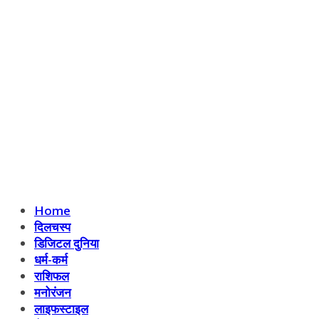
Home
दिलचस्प
डिजिटल दुनिया
धर्म-कर्म
राशिफल
मनोरंजन
लाइफस्टाइल