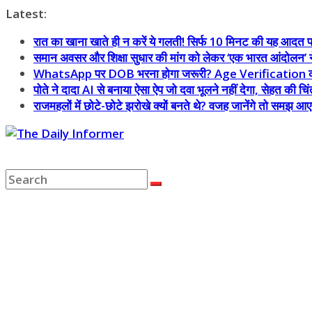
Skip
Latest:
to
रात का खाना खाते ही न करें ये गलती! सिर्फ 10 मिनट की यह आदत प
content
समान अवसर और शिक्षा सुधार की मांग को लेकर ‘एक भारत आंदोलन’ ने र
WhatsApp पर DOB भरना होगा जरूरी? Age Verification को ले
पोते ने दादा AI से बनाया ऐसा ऐप जो दवा भूलने नहीं देगा, सेहत की चिं
राजमहलों में छोटे-छोटे झरोखे क्यों बनते थे? वजह जानेंगे तो समझ आ