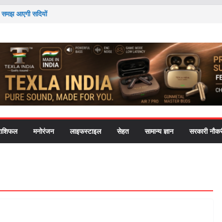
 तो समझ आएगी सदियों
ी यह आदत पाचन से लेकर
दोलन’ ने राष्ट्रपति-
cation को लेकर
हत की चिंता ने पोते को
राशिफल
मनोरंजन
लाइफस्टाइल
सेहत
सामान्य ज्ञान
सरकारी नौकर