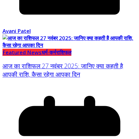
Avani Patel
Featured News
धर्म-कर्म
राशिफल
आज का राशिफल 27 नवंबर 2025: जानिए क्या कहती है
आपकी राशि, कैसा रहेगा आपका दिन