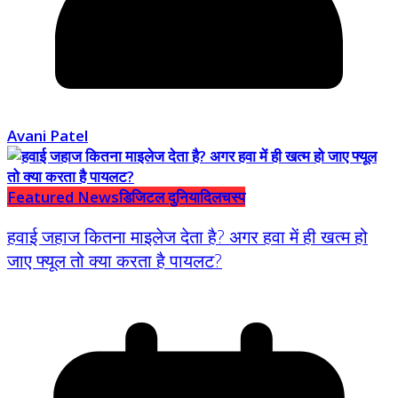
Avani Patel
Featured News
डिजिटल दुनिया
दिलचस्प
हवाई जहाज कितना माइलेज देता है? अगर हवा में ही खत्म हो
जाए फ्यूल तो क्या करता है पायलट?