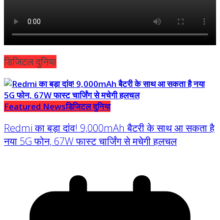
डिजिटल दुनिया
Featured News
डिजिटल दुनिया
Redmi का बड़ा दांव! 9,000mAh बैटरी के साथ आ सकता है
नया 5G फोन, 67W फास्ट चार्जिंग से मचेगी हलचल