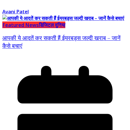
Avani Patel
Featured News
डिजिटल दुनिया
आपकी ये आदतें कर सकती हैं ईयरबड्स जल्दी खराब – जानें
कैसे बचाएं