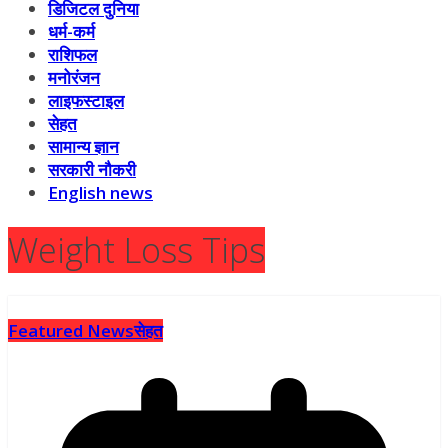
डिजिटल दुनिया
धर्म-कर्म
राशिफल
मनोरंजन
लाइफस्टाइल
सेहत
सामान्य ज्ञान
सरकारी नौकरी
English news
Weight Loss Tips
Featured News
सेहत