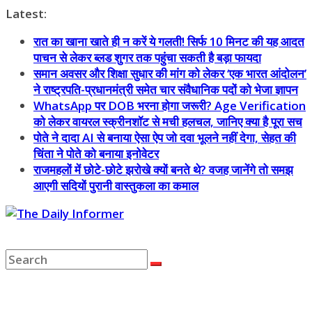
Skip
Latest:
to
रात का खाना खाते ही न करें ये गलती! सिर्फ 10 मिनट की यह आदत
content
पाचन से लेकर ब्लड शुगर तक पहुंचा सकती है बड़ा फायदा
समान अवसर और शिक्षा सुधार की मांग को लेकर ‘एक भारत आंदोलन’
ने राष्ट्रपति-प्रधानमंत्री समेत चार संवैधानिक पदों को भेजा ज्ञापन
WhatsApp पर DOB भरना होगा जरूरी? Age Verification
को लेकर वायरल स्क्रीनशॉट से मची हलचल, जानिए क्या है पूरा सच
पोते ने दादा AI से बनाया ऐसा ऐप जो दवा भूलने नहीं देगा, सेहत की
चिंता ने पोते को बनाया इनोवेटर
राजमहलों में छोटे-छोटे झरोखे क्यों बनते थे? वजह जानेंगे तो समझ
आएगी सदियों पुरानी वास्तुकला का कमाल