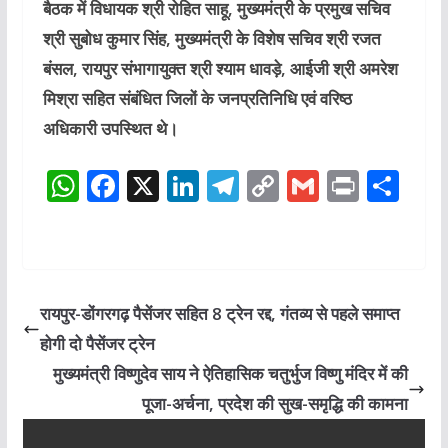
बैठक में विधायक श्री रोहित साहू, मुख्यमंत्री के प्रमुख सचिव
श्री सुबोध कुमार सिंह, मुख्यमंत्री के विशेष सचिव श्री रजत
बंसल, रायपुर संभागायुक्त श्री श्याम धावड़े, आईजी श्री अमरेश
मिश्रा सहित संबंधित जिलों के जनप्रतिनिधि एवं वरिष्ठ
अधिकारी उपस्थित थे।
W
F
X
Li
T
C
G
P
S
h
a
n
el
o
m
ri
h
at
c
k
e
p
ai
n
ar
s
e
e
g
y
l
t
e
A
b
dI
ra
Li
रायपुर-डोंगरगढ़ पैसेंजर सहित 8 ट्रेन रद्द, गंतव्य से पहले समाप्त
p
o
n
m
n
होगी दो पैसेंजर ट्रेन
p
o
k
मुख्यमंत्री विष्णुदेव साय ने ऐतिहासिक चतुर्भुज विष्णु मंदिर में की
k
पूजा-अर्चना, प्रदेश की सुख-समृद्धि की कामना