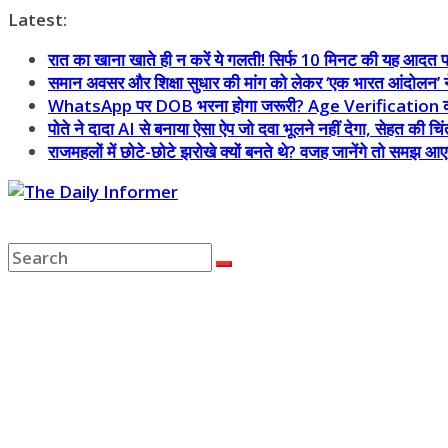
Skip
Latest:
to
रात का खाना खाते ही न करें ये गलती! सिर्फ 10 मिनट की यह आदत प
content
समान अवसर और शिक्षा सुधार की मांग को लेकर ‘एक भारत आंदोलन’ ने र
WhatsApp पर DOB भरना होगा जरूरी? Age Verification को ले
पोते ने दादा AI से बनाया ऐसा ऐप जो दवा भूलने नहीं देगा, सेहत की चिं
राजमहलों में छोटे-छोटे झरोखे क्यों बनते थे? वजह जानेंगे तो समझ आ