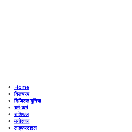
Home
दिलचस्प
डिजिटल दुनिया
धर्म-कर्म
राशिफल
मनोरंजन
लाइफस्टाइल