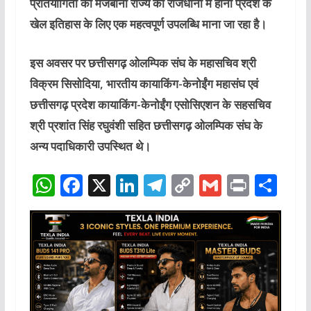
प्रतियोगिता की मेजबानी राज्य की राजधानी में होना प्रदेश के
खेल इतिहास के लिए एक महत्वपूर्ण उपलब्धि माना जा रहा है।
इस अवसर पर छत्तीसगढ़ ओलम्पिक संघ के महासचिव श्री
विक्रम सिसोदिया, भारतीय कायाकिंग-केनोईंग महासंघ एवं
छत्तीसगढ़ प्रदेश कायाकिंग-केनोईंग एसोसिएशन के सहसचिव
श्री प्रशांत सिंह रघुवंशी सहित छत्तीसगढ़ ओलम्पिक संघ के
अन्य पदाधिकारी उपस्थित थे।
W
F
X
Li
T
C
G
P
S
h
a
n
el
o
m
ri
h
at
c
k
e
p
ai
n
ar
s
e
e
g
y
l
t
e
A
b
dI
ra
Li
p
o
n
m
n