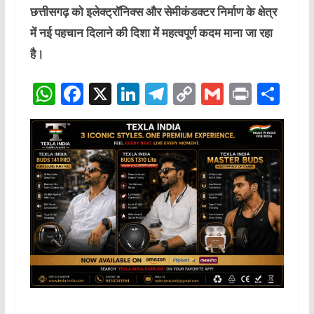
छत्तीसगढ़ को इलेक्ट्रॉनिक्स और सेमीकंडक्टर निर्माण के क्षेत्र
में नई पहचान दिलाने की दिशा में महत्वपूर्ण कदम माना जा रहा
है।
W
F
X
Li
T
C
G
P
S
h
a
n
el
o
m
ri
h
at
c
k
e
p
ai
n
ar
s
e
e
g
y
l
t
e
A
b
dI
ra
Li
p
o
n
m
n
p
o
k
k