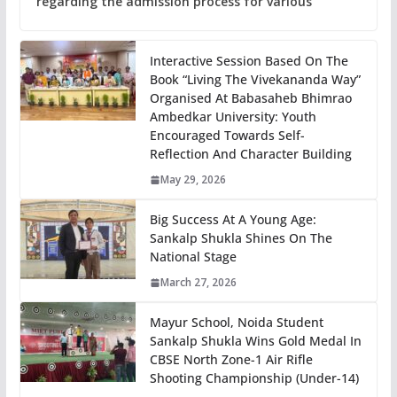
regarding the admission process for various
Interactive Session Based On The
Book “Living The Vivekananda Way”
Organised At Babasaheb Bhimrao
Ambedkar University: Youth
Encouraged Towards Self-
Reflection And Character Building
May 29, 2026
Big Success At A Young Age:
Sankalp Shukla Shines On The
National Stage
March 27, 2026
Mayur School, Noida Student
Sankalp Shukla Wins Gold Medal In
CBSE North Zone-1 Air Rifle
Shooting Championship (Under-14)