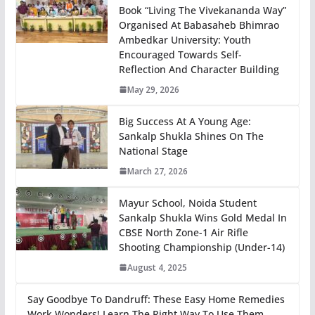
Book “Living The Vivekananda Way”
Organised At Babasaheb Bhimrao
Ambedkar University: Youth
Encouraged Towards Self-
Reflection And Character Building
May 29, 2026
Big Success At A Young Age:
Sankalp Shukla Shines On The
National Stage
March 27, 2026
Mayur School, Noida Student
Sankalp Shukla Wins Gold Medal In
CBSE North Zone-1 Air Rifle
Shooting Championship (Under-14)
August 4, 2025
Say Goodbye To Dandruff: These Easy Home Remedies
Work Wonders! Learn The Right Way To Use Them