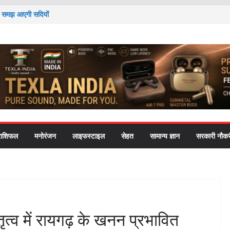
 तो समझ आएगी सदियों
्छ और जहरीले सांपों से
दोलन’ ने राष्ट्रपति-
cation को लेकर
हत की चिंता ने पोते को
राशिफल
मनोरंजन
लाइफस्टाइल
सेहत
सामान्य ज्ञान
सरकारी नौकर
नेतृत्व में रायगढ़ के खनन प्रभावित