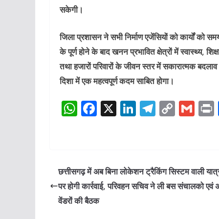
सकेगी।
जिला प्रशासन ने सभी निर्माण एजेंसियों को कार्यों को समयबद
के पूर्ण होने के बाद खनन प्रभावित क्षेत्रों में स्वास्थ्य,
तथा हजारों परिवारों के जीवन स्तर में सकारात्मक बद
दिशा में एक महत्वपूर्ण कदम साबित होगा।
W
F
X
Li
T
C
G
h
a
n
el
o
m
at
c
k
e
p
ai
s
e
e
g
y
l
A
b
dI
ra
Li
छत्तीसगढ़ में अब बिना लोकेशन ट्रैकिंग सिस्टम वाली यात्र
p
o
n
m
n
पर होगी कार्रवाई, परिवहन सचिव ने ली बस संचालको एवं
p
o
k
वेंडरों की बैठक
k