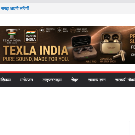
 तो समझ आएगी सदियों
ी यह आदत पाचन से लेकर
दोलन’ ने राष्ट्रपति-
cation को लेकर
हत की चिंता ने पोते को
राशिफल
मनोरंजन
लाइफस्टाइल
सेहत
सामान्य ज्ञान
सरकारी नौकर