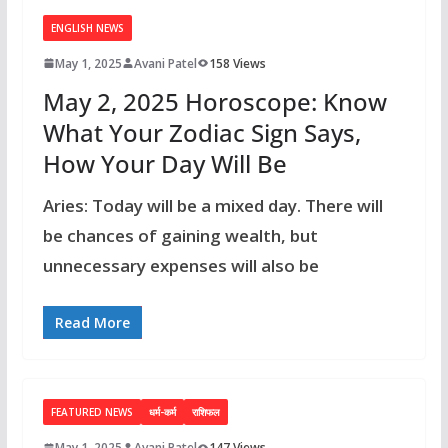
ENGLISH NEWS
May 1, 2025
Avani Patel
158 Views
May 2, 2025 Horoscope: Know
What Your Zodiac Sign Says,
How Your Day Will Be
Aries: Today will be a mixed day. There will
be chances of gaining wealth, but
unnecessary expenses will also be
Read More
FEATURED NEWS
धर्म-कर्म
राशिफल
May 1, 2025
Avani Patel
147 Views