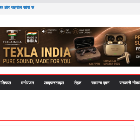
्छ और जहरीले सांपों से
दोलन’ ने राष्ट्रपति-
cation को लेकर
हत की चिंता ने पोते को
 तो समझ आएगी सदियों
राशिफल
मनोरंजन
लाइफस्टाइल
सेहत
सामान्य ज्ञान
सरकारी नौकर