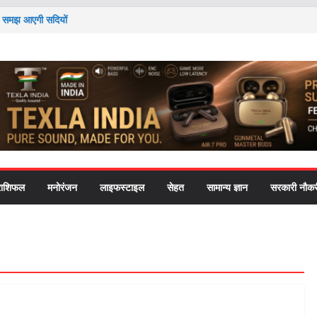
 तो समझ आएगी सदियों
ी यह आदत पाचन से लेकर
दोलन’ ने राष्ट्रपति-
cation को लेकर
हत की चिंता ने पोते को
राशिफल
मनोरंजन
लाइफस्टाइल
सेहत
सामान्य ज्ञान
सरकारी नौकर