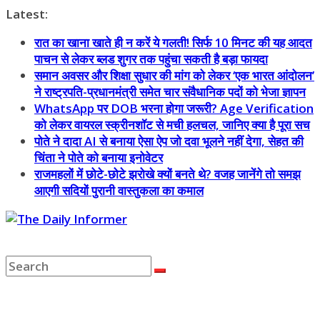
Skip
Latest:
to
रात का खाना खाते ही न करें ये गलती! सिर्फ 10 मिनट की यह आदत
content
पाचन से लेकर ब्लड शुगर तक पहुंचा सकती है बड़ा फायदा
समान अवसर और शिक्षा सुधार की मांग को लेकर ‘एक भारत आंदोलन’
ने राष्ट्रपति-प्रधानमंत्री समेत चार संवैधानिक पदों को भेजा ज्ञापन
WhatsApp पर DOB भरना होगा जरूरी? Age Verification
को लेकर वायरल स्क्रीनशॉट से मची हलचल, जानिए क्या है पूरा सच
पोते ने दादा AI से बनाया ऐसा ऐप जो दवा भूलने नहीं देगा, सेहत की
चिंता ने पोते को बनाया इनोवेटर
राजमहलों में छोटे-छोटे झरोखे क्यों बनते थे? वजह जानेंगे तो समझ
आएगी सदियों पुरानी वास्तुकला का कमाल