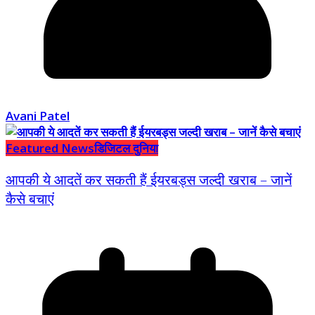
Avani Patel
Featured News
डिजिटल दुनिया
आपकी ये आदतें कर सकती हैं ईयरबड्स जल्दी खराब – जानें
कैसे बचाएं