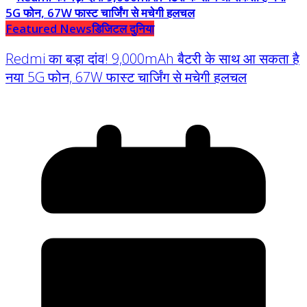
Featured News
डिजिटल दुनिया
Redmi का बड़ा दांव! 9,000mAh बैटरी के साथ आ सकता है
नया 5G फोन, 67W फास्ट चार्जिंग से मचेगी हलचल