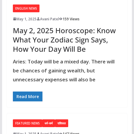
ENGLISH NEWS
May 1, 2025
Avani Patel
159 Views
May 2, 2025 Horoscope: Know
What Your Zodiac Sign Says,
How Your Day Will Be
Aries: Today will be a mixed day. There will
be chances of gaining wealth, but
unnecessary expenses will also be
Read More
FEATURED NEWS
धर्म-कर्म
राशिफल
May 1, 2025
Avani Patel
147 Views