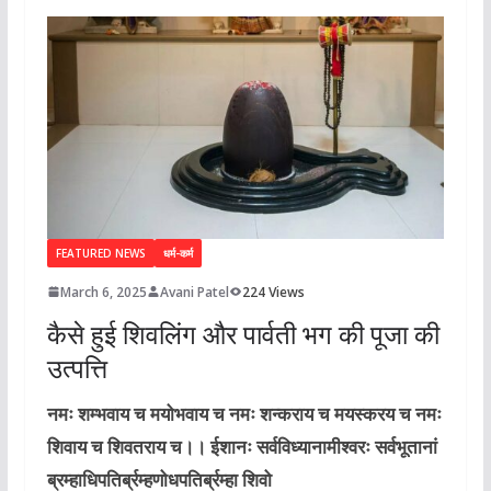
FEATURED NEWS
धर्म-कर्म
March 6, 2025
Avani Patel
224 Views
कैसे हुई शिवलिंग और पार्वती भग की पूजा की
उत्पत्ति
नमः शम्भवाय च मयोभवाय च नमः शन्कराय च मयस्करय च नमः
शिवाय च शिवतराय च।। ईशानः सर्वविध्यानामीश्वरः सर्वभूतानां
ब्रम्हाधिपतिर्ब्रम्हणोधपतिर्ब्रम्हा शिवो