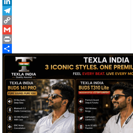
X
LinkedIn
Telegram
Copy
Link
Gmail
Print
Share