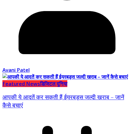
Avani Patel
Featured News
डिजिटल दुनिया
आपकी ये आदतें कर सकती हैं ईयरबड्स जल्दी खराब – जानें
कैसे बचाएं