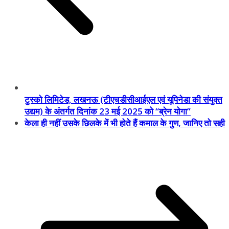
टुस्को लिमिटेड, लखनऊ (टीएचडीसीआईएल एवं यूपिनेडा की संयुक्त
उद्यम) के अंतर्गत दिनांक 23 मई 2025 को “ब्रेन योगा”
केला ही नहीं उसके छिलके में भी होते हैं कमाल के गुण, जानिए तो सही