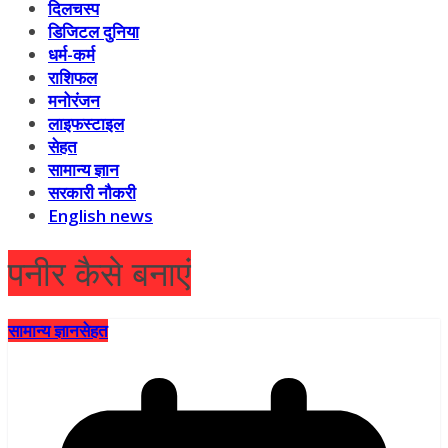
दिलचस्प
डिजिटल दुनिया
धर्म-कर्म
राशिफल
मनोरंजन
लाइफस्टाइल
सेहत
सामान्य ज्ञान
सरकारी नौकरी
English news
पनीर कैसे बनाएं
सामान्य ज्ञान
सेहत