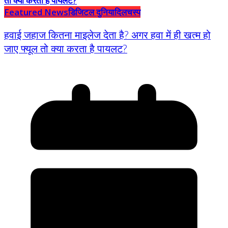
Featured News
डिजिटल दुनिया
दिलचस्प
हवाई जहाज कितना माइलेज देता है? अगर हवा में ही खत्म हो
जाए फ्यूल तो क्या करता है पायलट?