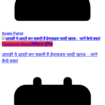
Avani Patel
Featured News
डिजिटल दुनिया
आपकी ये आदतें कर सकती हैं ईयरबड्स जल्दी खराब – जानें
कैसे बचाएं