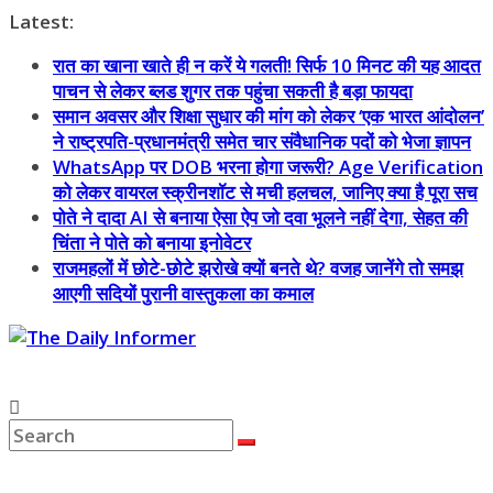
Skip
Latest:
to
रात का खाना खाते ही न करें ये गलती! सिर्फ 10 मिनट की यह आदत
content
पाचन से लेकर ब्लड शुगर तक पहुंचा सकती है बड़ा फायदा
समान अवसर और शिक्षा सुधार की मांग को लेकर ‘एक भारत आंदोलन’
ने राष्ट्रपति-प्रधानमंत्री समेत चार संवैधानिक पदों को भेजा ज्ञापन
WhatsApp पर DOB भरना होगा जरूरी? Age Verification
को लेकर वायरल स्क्रीनशॉट से मची हलचल, जानिए क्या है पूरा सच
पोते ने दादा AI से बनाया ऐसा ऐप जो दवा भूलने नहीं देगा, सेहत की
चिंता ने पोते को बनाया इनोवेटर
राजमहलों में छोटे-छोटे झरोखे क्यों बनते थे? वजह जानेंगे तो समझ
आएगी सदियों पुरानी वास्तुकला का कमाल