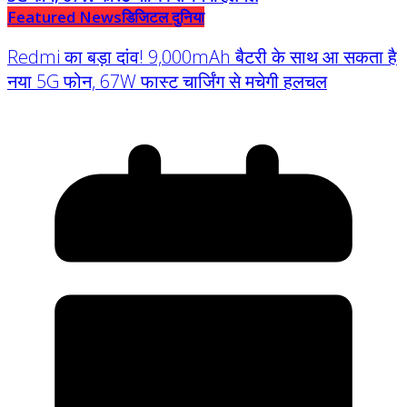
Featured News
डिजिटल दुनिया
Redmi का बड़ा दांव! 9,000mAh बैटरी के साथ आ सकता है
नया 5G फोन, 67W फास्ट चार्जिंग से मचेगी हलचल