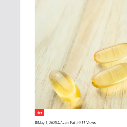
सेहत
May 1, 2025
Avani Patel
93 Views