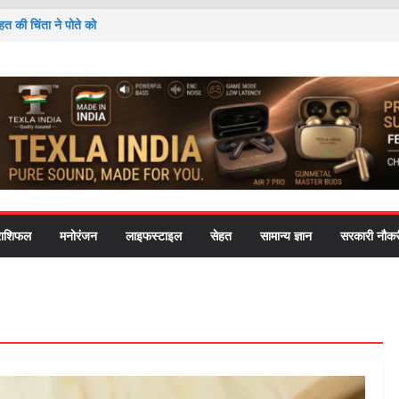
हत की चिंता ने पोते को
े ये 10 अनमोल उपदेश..
ी यह आदत पाचन से लेकर
दोलन’ ने राष्ट्रपति-
cation को लेकर
राशिफल
मनोरंजन
लाइफस्टाइल
सेहत
सामान्य ज्ञान
सरकारी नौकर