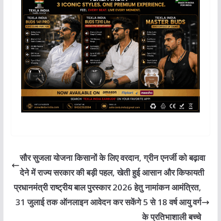
at
c
k
e
p
ai
n
ar
s
e
e
g
y
l
t
e
A
b
dI
ra
Li
p
o
n
m
n
p
o
k
k
सौर सुजला योजना किसानों के लिए वरदान, ग्रीन एनर्जी को बढ़ावा
देने में राज्य सरकार की बड़ी पहल, खेती हुई आसान और किफायती
प्रधानमंत्री राष्ट्रीय बाल पुरस्कार 2026 हेतु नामांकन आमंत्रित,
31 जुलाई तक ऑनलाइन आवेदन कर सकेंगे 5 से 18 वर्ष आयु वर्ग
के प्रतिभाशाली बच्चे