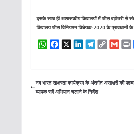
इसके साथ ही अशासकीय विद्यालयों में फीस बढ़ोतरी से संब
विद्यालय फीस विनियमन विधेयक-2020 के प्रावधानों के अ
W
F
X
Li
T
C
G
h
a
n
el
o
m
at
c
k
e
p
ai
s
e
e
g
y
l
A
b
dI
ra
Li
नव भारत साक्षरता कार्यक्रम के अंतर्गत असाक्षरों की पहचा
p
o
n
m
n
व्यापक सर्वे अभियान चलाने के निर्देश
p
o
k
k