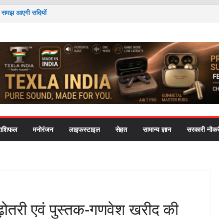
 तो समझ आएगी सदियों
ी यह आदत पाचन से लेकर
दोलन’ ने राष्ट्रपति-
cation को लेकर
हत की चिंता ने पोते को
राशिफल
मनोरंजन
लाइफस्टाइल
सेहत
सामान्य ज्ञान
सरकारी नौकर
़ोतरी एवं पुस्तक-गणवेश खरीद की