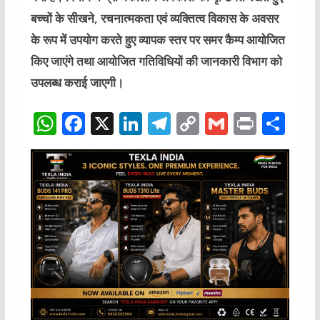
बच्चों के सीखने, रचनात्मकता एवं व्यक्तित्व विकास के अवसर
के रूप में उपयोग करते हुए व्यापक स्तर पर समर कैम्प आयोजित
किए जाएंगे तथा आयोजित गतिविधियों की जानकारी विभाग को
उपलब्ध कराई जाएगी।
W
F
X
Li
T
C
G
P
S
h
a
n
el
o
m
ri
h
at
c
k
e
p
ai
n
ar
s
e
e
g
y
l
t
e
A
b
dI
ra
Li
p
o
n
m
n
p
o
k
k