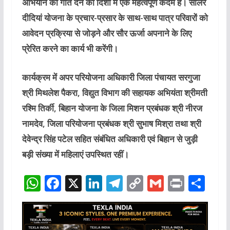
अभियान को गति देने की दिशा में एक महत्वपूर्ण कदम है। सोलर
दीदियां योजना के प्रचार-प्रसार के साथ-साथ पात्र परिवारों को
आवेदन प्रक्रिया से जोड़ने और सौर ऊर्जा अपनाने के लिए
प्रेरित करने का कार्य भी करेंगी।
कार्यक्रम में अपर परियोजना अधिकारी जिला पंचायत सरगुजा
श्री मिथलेश पैकरा, विद्युत विभाग की सहायक अभियंता श्रीमती
रश्मि तिर्की, बिहान योजना के जिला मिशन प्रबंधक श्री नीरज
नामदेव, जिला परियोजना प्रबंधक श्री सुभाष मिश्रा तथा श्री
देवेन्द्र सिंह पटेल सहित संबंधित अधिकारी एवं बिहान से जुड़ी
बड़ी संख्या में महिलाएं उपस्थित रहीं।
W
F
X
Li
T
C
G
P
S
h
a
n
el
o
m
ri
h
at
c
k
e
p
ai
n
ar