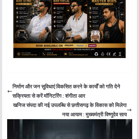
s
e
e
g
y
l
t
e
A
b
dI
ra
Li
p
o
n
m
n
p
o
k
k
निर्माण और जन सुविधाएं विकसित करने के कार्यों को गति देने
सक्रियता से करें मॉनिटरिंग : शंगीता आर
खनिज संपदा की नई उपलब्धि से छत्तीसगढ़ के विकास को मिलेगा
नया आयाम : मुख्यमंत्री विष्णुदेव साय